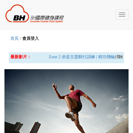
Toggl
naviga
首頁
/
會員登入
最新影片：
Zone 2 坐姿主題騎行訓練 | 精功飛輪
(飛輪車) 