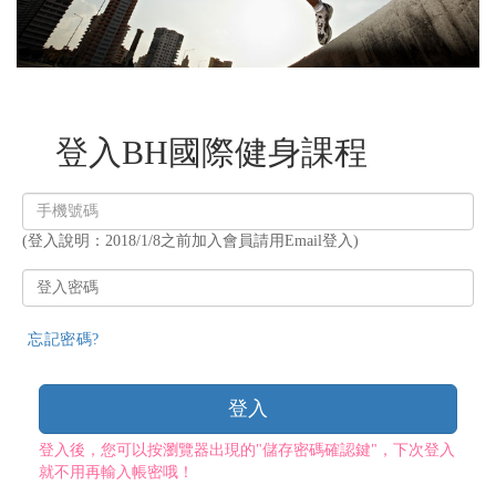
登入BH國際健身課程
登
入
(登入說明：2018/1/8之前加入會員請用Email登入)
帳
號
登
入
密
忘記密碼?
碼
登入
登入後，您可以按瀏覽器出現的"儲存密碼確認鍵"，下次登入
就不用再輸入帳密哦！