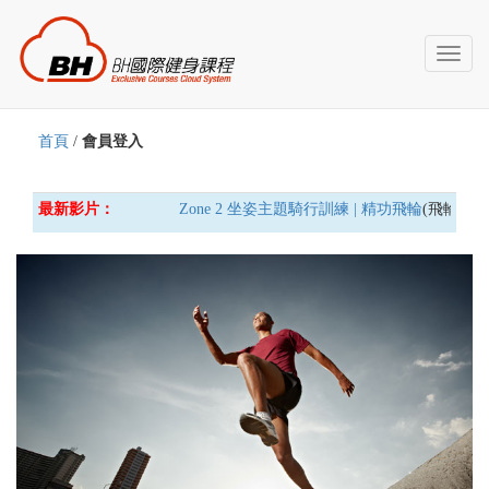
Toggl
naviga
首頁
/
會員登入
最新影片：
Zone 2 坐姿主題騎行訓練 | 精功飛輪
(飛輪車) 