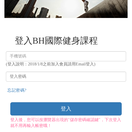
登入BH國際健身課程
登
入
(登入說明：2018/1/8之前加入會員請用Email登入)
帳
號
登
入
密
忘記密碼?
碼
登入
登入後，您可以按瀏覽器出現的"儲存密碼確認鍵"，下次登入
就不用再輸入帳密哦！