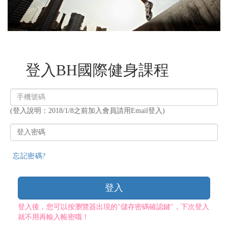
登入BH國際健身課程
登
入
(登入說明：2018/1/8之前加入會員請用Email登入)
帳
號
登
入
密
忘記密碼?
碼
登入
登入後，您可以按瀏覽器出現的"儲存密碼確認鍵"，下次登入
就不用再輸入帳密哦！