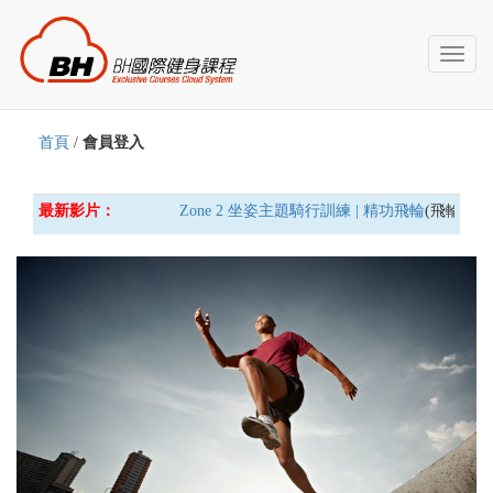
Toggl
naviga
首頁
/
會員登入
最新影片：
Zone 2 坐姿主題騎行訓練 | 精功飛輪
(飛輪車) 