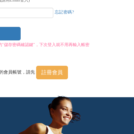
請用Email登入)
忘記密碼?
的"儲存密碼確認鍵"，下次登入就不用再輸入帳密
註冊會員
程的會員帳號，請先