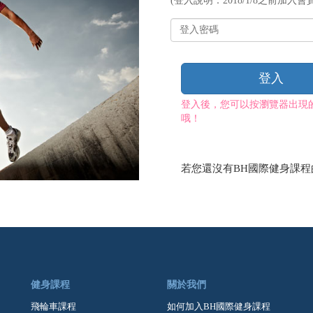
(登入說明：2018/1/8之前加入會員
帳
號
登
入
密
碼
登入
登入後，您可以按瀏覽器出現
哦！
若您還沒有BH國際健身課
健身課程
關於我們
飛輪車課程
如何加入BH國際健身課程