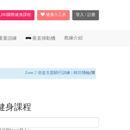
入BH國際健身課程
健康小工具
登入 / 註冊
教練介紹
重量訓練
垂直律動機
Zone 2 坐姿主題騎行訓練 | 精功飛輪
(飛輪車) /
燃脂耐力訓練
健身課程