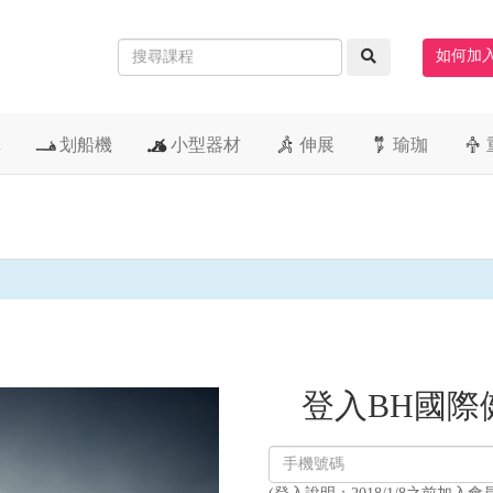
如何加
車
划船機
小型器材
伸展
瑜珈
登入BH國際
登
入