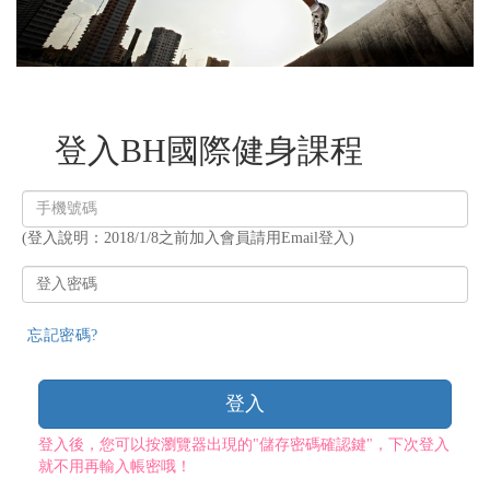
登入BH國際健身課程
登
入
(登入說明：2018/1/8之前加入會員請用Email登入)
帳
號
登
入
密
忘記密碼?
碼
登入
登入後，您可以按瀏覽器出現的"儲存密碼確認鍵"，下次登入
就不用再輸入帳密哦！