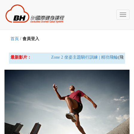
Toggl
naviga
首頁
/
會員登入
最新影片：
Zone 2 坐姿主題騎行訓練 | 精功飛輪
(飛輪車)