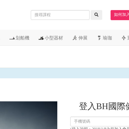
如何加
車
划船機
小型器材
伸展
瑜珈
登入BH國際
登
入