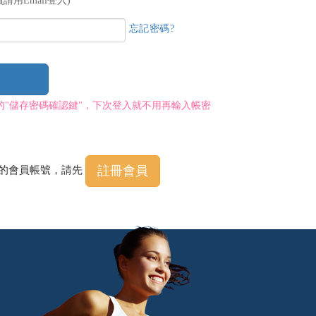
請用Email登入)
忘記密碼?
的"儲存密碼確認鍵"，下次登入就不用再輸入帳密
註冊會員
程的會員帳號，請先