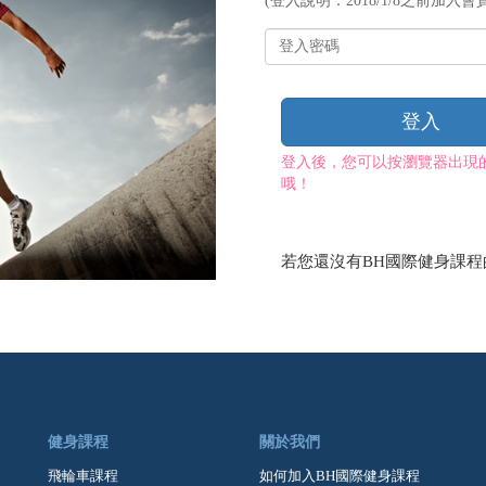
(登入說明：2018/1/8之前加入會員
帳
號
登
入
密
碼
登入
登入後，您可以按瀏覽器出現
哦！
若您還沒有BH國際健身課
健身課程
關於我們
飛輪車課程
如何加入BH國際健身課程