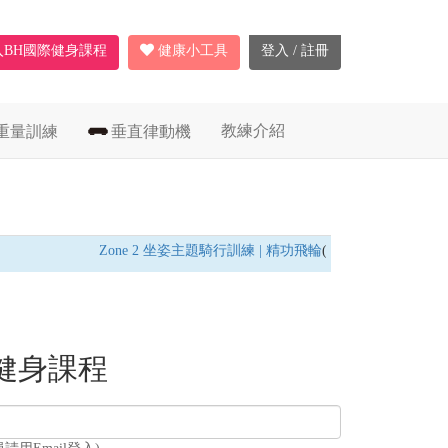
入BH國際健身課程
健康小工具
登入 / 註冊
教練介紹
重量訓練
垂直律動機
Zone 2 坐姿主題騎行訓練 | 精功飛輪
(飛輪車) /
燃脂耐力
健身課程