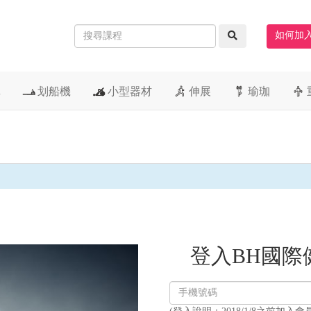
如何加
車
划船機
小型器材
伸展
瑜珈
登入BH國際
登
入