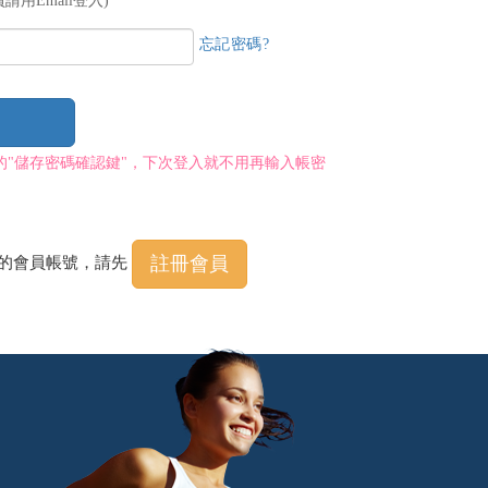
請用Email登入)
忘記密碼?
的"儲存密碼確認鍵"，下次登入就不用再輸入帳密
註冊會員
程的會員帳號，請先