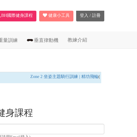
入BH國際健身課程
健康小工具
登入 / 註冊
教練介紹
重量訓練
垂直律動機
Zone 2 坐姿主題騎行訓練 | 精功飛輪
(飛輪車) /
燃脂耐力訓
健身課程