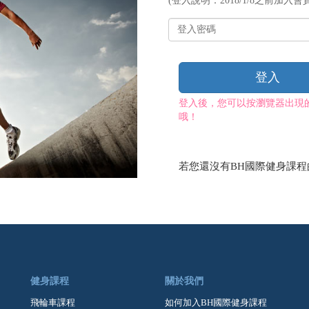
(登入說明：2018/1/8之前加入會員
帳
號
登
入
密
碼
登入
登入後，您可以按瀏覽器出現
哦！
若您還沒有BH國際健身課
健身課程
關於我們
飛輪車課程
如何加入BH國際健身課程