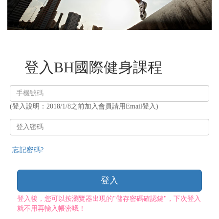
登入BH國際健身課程
登
入
(登入說明：2018/1/8之前加入會員請用Email登入)
帳
號
登
入
密
忘記密碼?
碼
登入
登入後，您可以按瀏覽器出現的"儲存密碼確認鍵"，下次登入
就不用再輸入帳密哦！