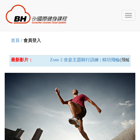
Toggl
naviga
首頁
/
會員登入
最新影片：
Zone 2 坐姿主題騎行訓練 | 精功飛輪
(飛輪車) 