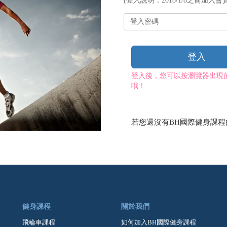
(登入說明：2018/1/8之前加入會員
帳
號
登
入
密
碼
登入
登入後，您可以按瀏覽器出現
哦！
若您還沒有BH國際健身課
健身課程
關於我們
飛輪車課程
如何加入BH國際健身課程