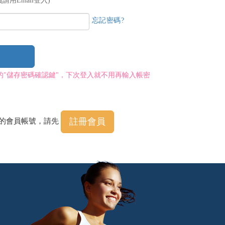
請用Email登入)
忘記密碼?
的"儲存密碼確認鍵"，下次登入就不用再輸入帳密
註冊會員
程的會員帳號，請先