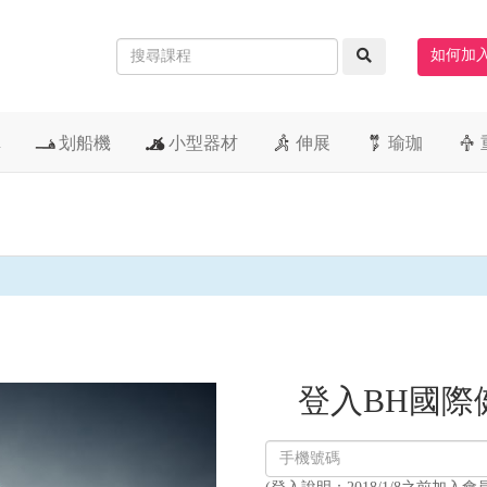
如何加
車
划船機
小型器材
伸展
瑜珈
登入BH國際
登
入