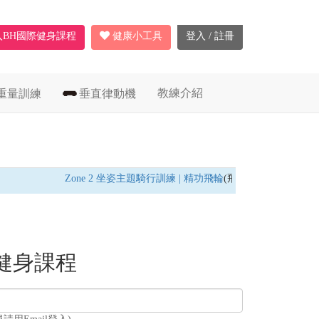
入BH國際健身課程
健康小工具
登入 / 註冊
教練介紹
重量訓練
垂直律動機
Zone 2 坐姿主題騎行訓練 | 精功飛輪
(飛輪車) /
燃脂耐力訓
健身課程