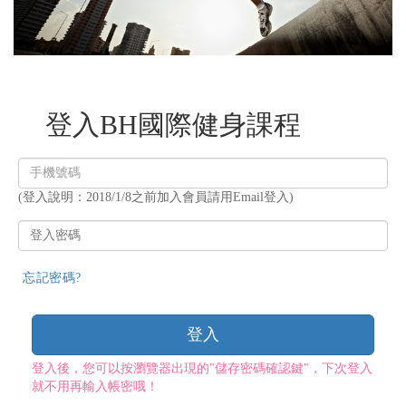
登入BH國際健身課程
登
入
(登入說明：2018/1/8之前加入會員請用Email登入)
帳
號
登
入
密
忘記密碼?
碼
登入
登入後，您可以按瀏覽器出現的"儲存密碼確認鍵"，下次登入
就不用再輸入帳密哦！