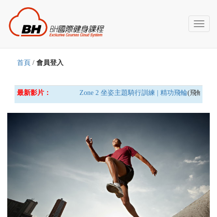
Toggl
naviga
首頁
/
會員登入
最新影片：
Zone 2 坐姿主題騎行訓練 | 精功飛輪
(飛輪車) 