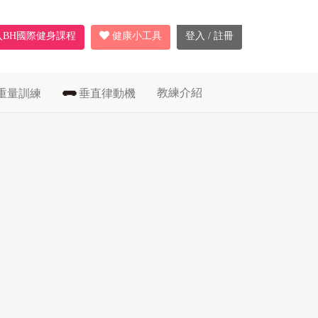
入BH國際健身課程
健康小工具
登入 / 註冊
教練介紹
重量訓練
垂直律動機