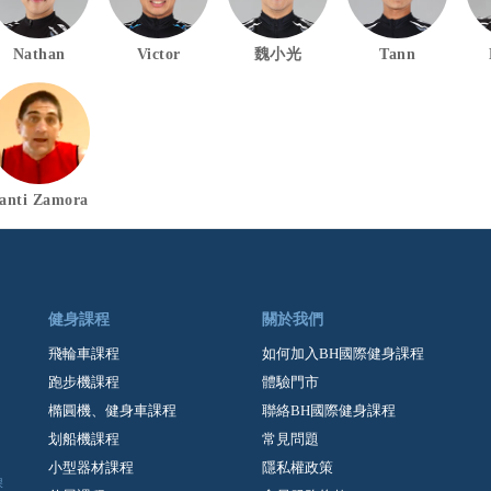
Nathan
Victor
魏小光
Tann
anti Zamora
健身課程
關於我們
飛輪車課程
如何加入BH國際健身課程
跑步機課程
體驗門市
橢圓機、健身車課程
聯絡BH國際健身課程
划船機課程
常見問題
小型器材課程
隱私權政策
課