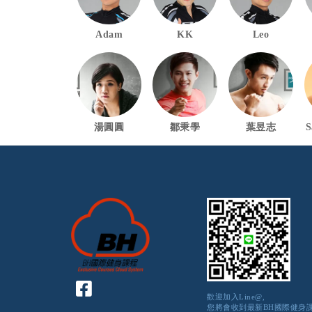
Adam
KK
Leo
湯圓圓
鄒秉學
葉昱志
S
歡迎加入Line@,
您將會收到最新BH國際健身