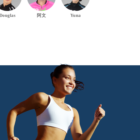
Douglas
阿文
Yuna