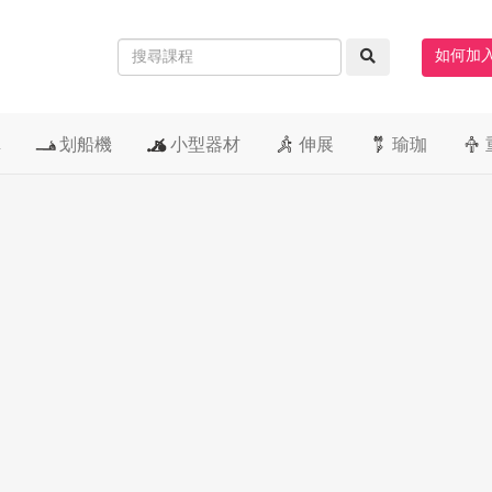
如何加
車
划船機
小型器材
伸展
瑜珈