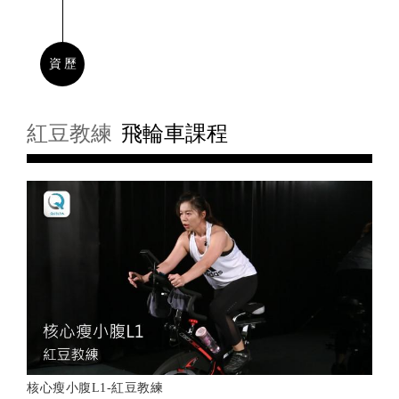
資歷
紅豆教練
飛輪車課程
核心瘦小腹L1-紅豆教練