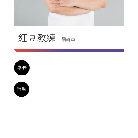
紅豆教練
飛輪車
專長
證照