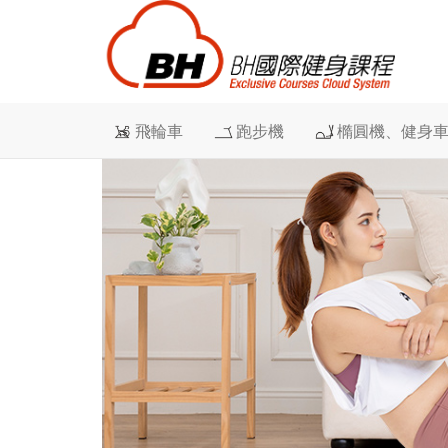
飛輪車
跑步機
橢圓機、健身