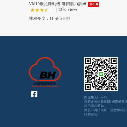
VM10暖足律動機-進階肌力訓練
| 1370 views
課程長度：11 分 28 秒
歡迎加入Line@,
您將會收到最新BH國際健身
程的課程通知，
讓您不再錯過每一堂教練精心
排的課程！