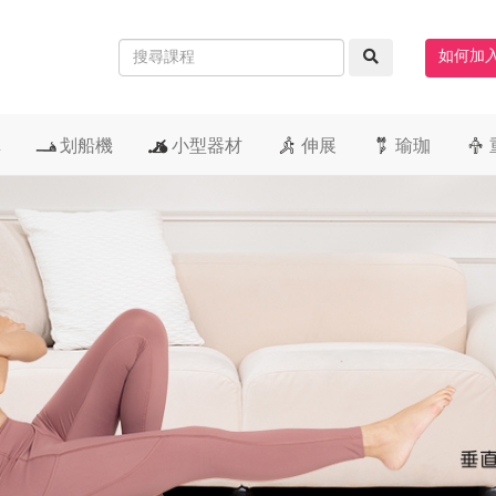
如何加
車
划船機
小型器材
伸展
瑜珈