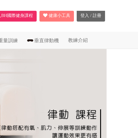
入BH國際健身課程
健康小工具
登入 / 註冊
教練介紹
重量訓練
垂直律動機