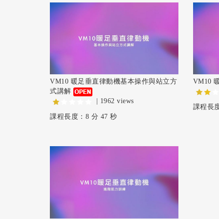
VM10 暖足垂直律動機基本操作與站立方
VM10
式講解
| 1962 views
課程長度：
課程長度：8 分 47 秒