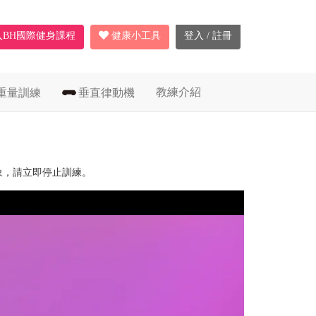
入BH國際健身課程
健康小工具
登入 / 註冊
教練介紹
重量訓練
垂直律動機
象，請立即停止訓練。