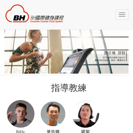
Toggl
naviga
指導教練
Billy
黃浩輝
羅絜