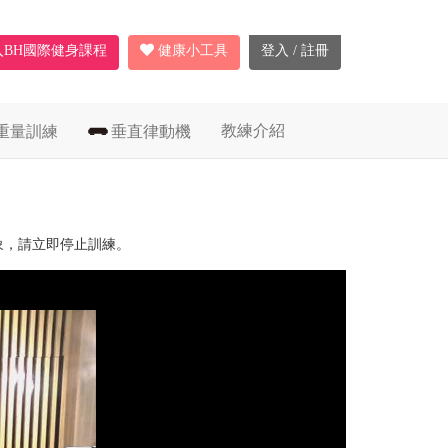
入BH國際健身課程
健康小工具
登入 / 註冊
教練介紹
重量訓練
垂直律動機
象，請立即停止訓練。