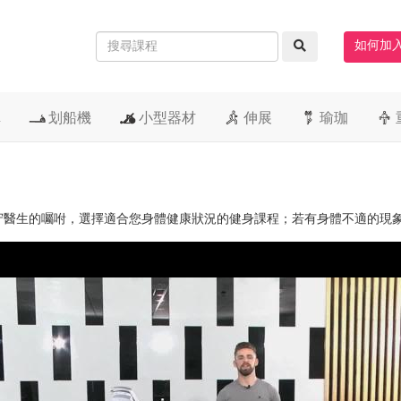
如何加
車
划船機
小型器材
伸展
瑜珈
守醫生的囑咐，選擇適合您身體健康狀況的健身課程；若有身體不適的現