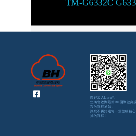
TM-G6332C G6
歡迎加入Line@,
您將會收到最新BH國際健身
程的課程通知，
讓您不再錯過每一堂教練精心
排的課程！