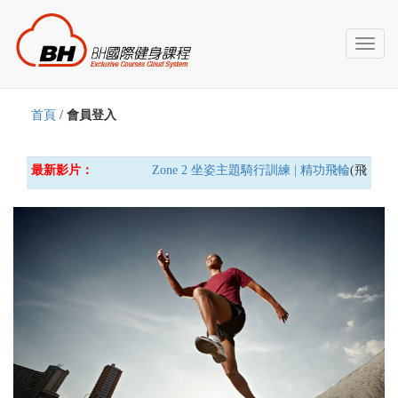
Toggl
naviga
首頁
/
會員登入
最新影片：
Zone 2 坐姿主題騎行訓練 | 精功飛輪
(飛輪車)