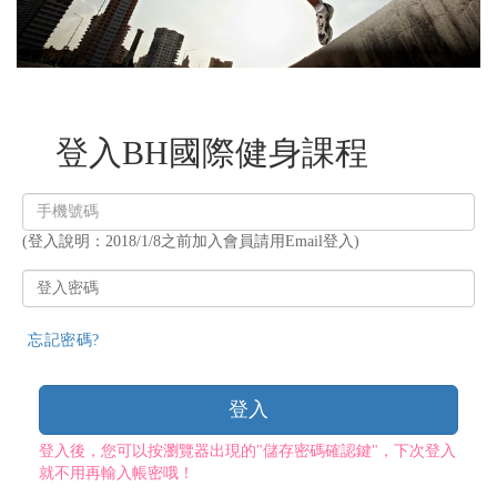
登入BH國際健身課程
登
入
(登入說明：2018/1/8之前加入會員請用Email登入)
帳
號
登
入
密
忘記密碼?
碼
登入
登入後，您可以按瀏覽器出現的"儲存密碼確認鍵"，下次登入
就不用再輸入帳密哦！