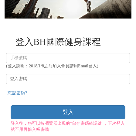
登入BH國際健身課程
登
入
(登入說明：2018/1/8之前加入會員請用Email登入)
帳
號
登
入
密
忘記密碼?
碼
登入
登入後，您可以按瀏覽器出現的"儲存密碼確認鍵"，下次登入
就不用再輸入帳密哦！