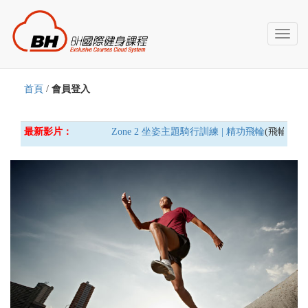
Toggl
naviga
首頁
/
會員登入
最新影片：
Zone 2 坐姿主題騎行訓練 | 精功飛輪
(飛輪車) 