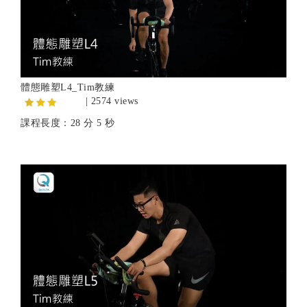
體態雕塑L4_Tim教練
| 2574 views
課程長度：28 分 5 秒