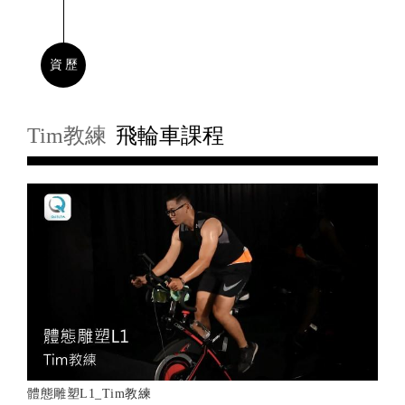
資歷
Tim教練
飛輪車課程
體態雕塑L1_Tim教練