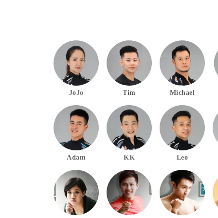
JoJo
Tim
Michael
Adam
KK
Leo