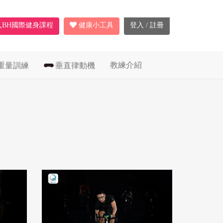
入BH國際健身課程
健康小工具
登入 / 註冊
教練介紹
重量訓練
垂直律動機