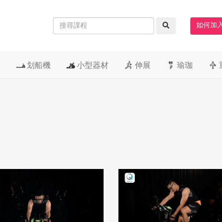
如何加
車
划船機
小型器材
伸展
瑜珈