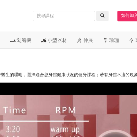
如何加
車
划船機
小型器材
伸展
瑜珈
守醫生的囑咐，選擇適合您身體健康狀況的健身課程；若有身體不適的現