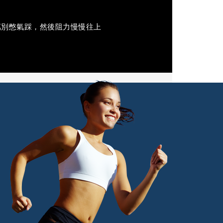
萬別憋氣踩，然後阻力慢慢往上