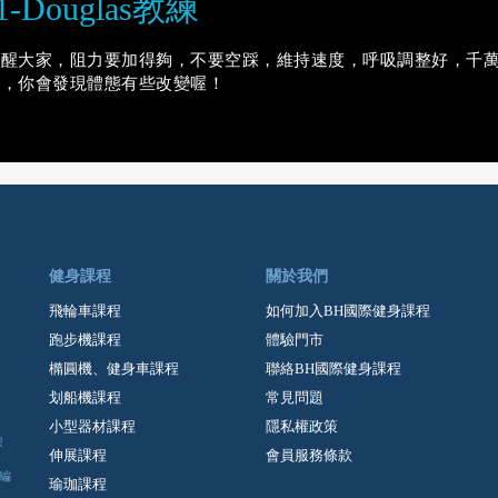
1-Douglas教練
提醒大家，阻力要加得夠，不要空踩，維持速度，呼吸調整好，千
間，你會發現體態有些改變喔！
健身課程
關於我們
飛輪車課程
如何加入BH國際健身課程
跑步機課程
體驗門市
橢圓機、健身車課程
聯絡BH國際健身課程
划船機課程
常見問題
小型器材課程
隱私權政策
課
伸展課程
會員服務條款
編
瑜珈課程