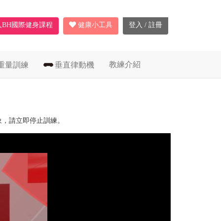
入BH國際健身課程
健康小工具
登入 / 註冊
教練介紹
重量訓練
垂直律動機
象，請立即停止訓練。