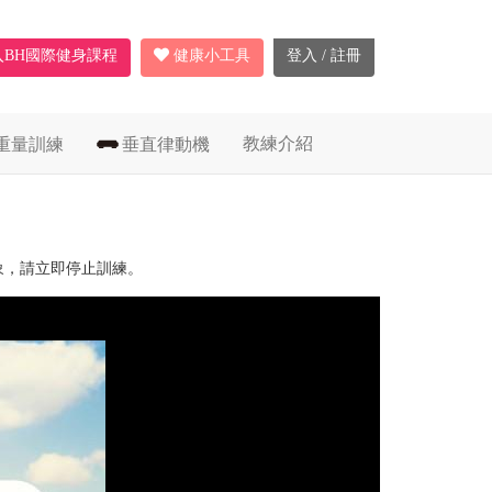
入BH國際健身課程
健康小工具
登入 / 註冊
教練介紹
重量訓練
垂直律動機
象，請立即停止訓練。