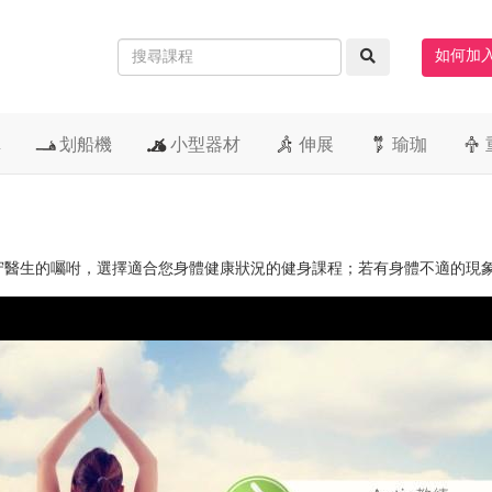
如何加
車
划船機
小型器材
伸展
瑜珈
守醫生的囑咐，選擇適合您身體健康狀況的健身課程；若有身體不適的現