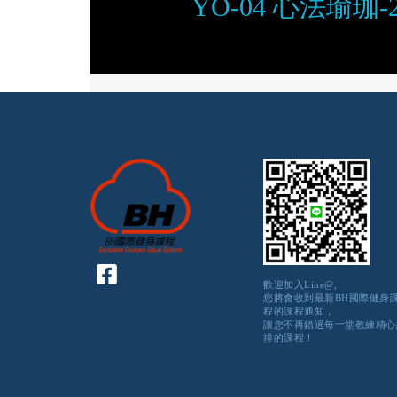
YO-04 心法瑜珈-
歡迎加入Line@,
您將會收到最新BH國際健身
程的課程通知，
讓您不再錯過每一堂教練精心
排的課程！