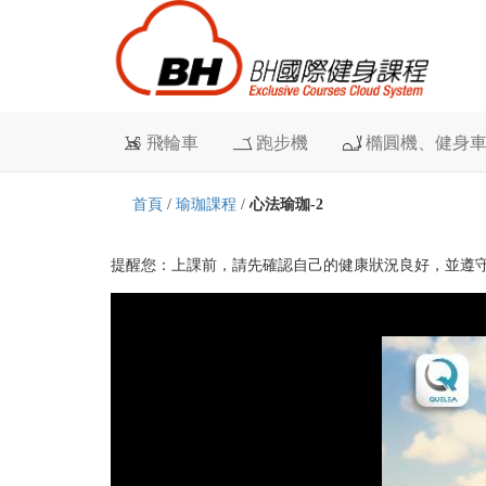
飛輪車
跑步機
橢圓機、健身
首頁
/
瑜珈課程
/
心法瑜珈-2
提醒您：上課前，請先確認自己的健康狀況良好，並遵