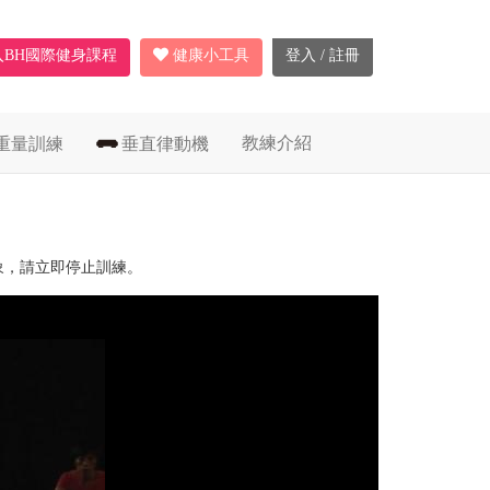
入BH國際健身課程
健康小工具
登入 / 註冊
教練介紹
重量訓練
垂直律動機
象，請立即停止訓練。