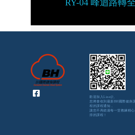
RY-04 峰迴路轉
歡迎加入Line@,
您將會收到最新BH國際健身
程的課程通知，
讓您不再錯過每一堂教練精心
排的課程！