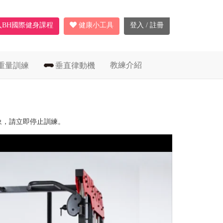
入BH國際健身課程
健康小工具
登入 / 註冊
教練介紹
重量訓練
垂直律動機
象，請立即停止訓練。