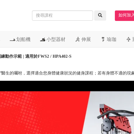
如何加
車
划船機
小型器材
伸展
瑜珈
作示範 | 適用於FWS2 / HPA402-S
守醫生的囑咐，選擇適合您身體健康狀況的健身課程；若有身體不適的現