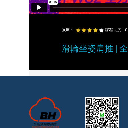
強度：
課程長度：0 分
滑輪坐姿肩推 | 全