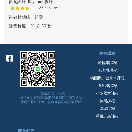
衝刺訓練-Raymond教練
| 2205 views
衝破封鎖線一起嗨！
課程長度：36 分 56 秒
健身課程
飛輪車課程
跑步機課程
橢圓機、健身車課程
划船機課程
小型器材課程
歡迎加入Line@,
您將會到最新BH國際健身課程的課程通知，
伸展課程
讓您不再錯過每一堂教練精心編排的課程！
瑜珈課程
重量訓練課程
關於我們