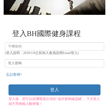
登入BH國際健身課程
登
入
(登入說明：2018/1/8之前加入會員請用Email登入)
帳
號
登
入
密
忘記密碼?
碼
登入
登入後，您可以按瀏覽器出現的"儲存密碼確認鍵"，下次登入
就不用再輸入帳密哦！