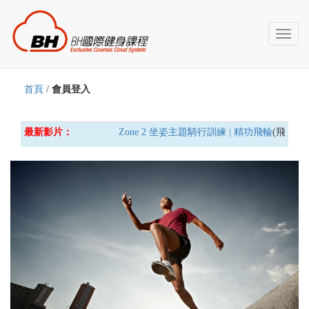
Toggl
naviga
首頁
/
會員登入
最新影片：
Zone 2 坐姿主題騎行訓練 | 精功飛輪
(飛輪車)