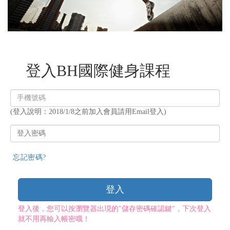
登入BH國際健身課程
登
入
(登入說明：2018/1/8之前加入會員請用Email登入)
帳
號
登
入
密
忘記密碼?
碼
登入
登入後，您可以按瀏覽器出現的"儲存密碼確認鍵"，下次登入
就不用再輸入帳密哦！