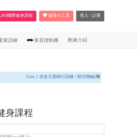
入BH國際健身課程
健康小工具
登入 / 註冊
教練介紹
重量訓練
垂直律動機
Zone 2 坐姿主題騎行訓練 | 精功飛輪
(飛輪車) /
燃脂耐力訓練
健身課程