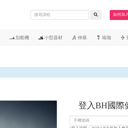
如何加
車
划船機
小型器材
伸展
瑜珈
登入BH國際
登
入