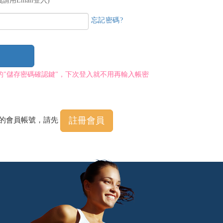
請用Email登入)
忘記密碼?
的"儲存密碼確認鍵"，下次登入就不用再輸入帳密
註冊會員
程的會員帳號，請先