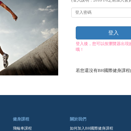
(登入說明：2018/1/8之前加入會員
帳
號
登
入
密
碼
登入
登入後，您可以按瀏覽器出現
哦！
若您還沒有BH國際健身課
健身課程
關於我們
飛輪車課程
如何加入BH國際健身課程