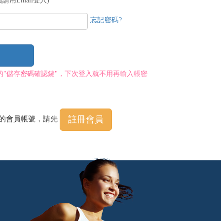
請用Email登入)
忘記密碼?
的"儲存密碼確認鍵"，下次登入就不用再輸入帳密
註冊會員
程的會員帳號，請先