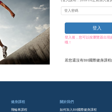
(登入說明：2018/1/8之前加入會員
帳
號
登
入
密
碼
登入
登入後，您可以按瀏覽器出現
哦！
若您還沒有BH國際健身課
健身課程
關於我們
飛輪車課程
如何加入BH國際健身課程