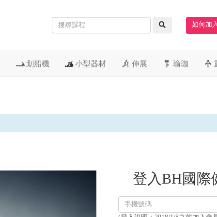
如何加
車
划船機
小型器材
伸展
瑜珈
登入BH國際
登
入