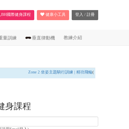
入BH國際健身課程
健康小工具
登入 / 註冊
教練介紹
重量訓練
垂直律動機
Zone 2 坐姿主題騎行訓練 | 精功飛輪
(飛輪車) /
燃脂耐力訓
健身課程