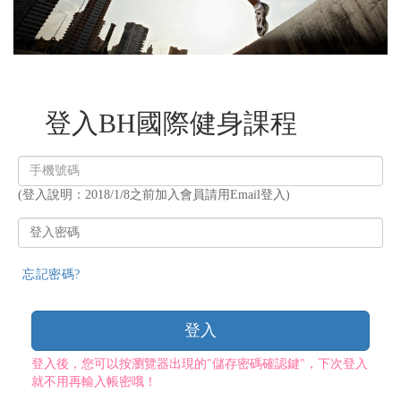
登入BH國際健身課程
登
入
(登入說明：2018/1/8之前加入會員請用Email登入)
帳
號
登
入
密
忘記密碼?
碼
登入
登入後，您可以按瀏覽器出現的"儲存密碼確認鍵"，下次登入
就不用再輸入帳密哦！