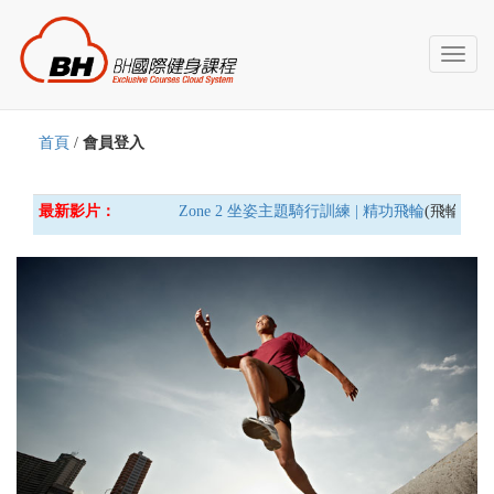
Toggl
naviga
首頁
/
會員登入
最新影片：
Zone 2 坐姿主題騎行訓練 | 精功飛輪
(飛輪車) 