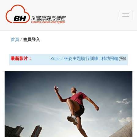
Toggl
naviga
首頁
/
會員登入
最新影片：
Zone 2 坐姿主題騎行訓練 | 精功飛輪
(飛輪車)