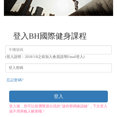
登入BH國際健身課程
登
入
(登入說明：2018/1/8之前加入會員請用Email登入)
帳
號
登
入
密
忘記密碼?
碼
登入
登入後，您可以按瀏覽器出現的"儲存密碼確認鍵"，下次登入
就不用再輸入帳密哦！