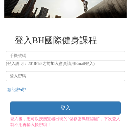
登入BH國際健身課程
登
入
(登入說明：2018/1/8之前加入會員請用Email登入)
帳
號
登
入
密
忘記密碼?
碼
登入
登入後，您可以按瀏覽器出現的"儲存密碼確認鍵"，下次登入
就不用再輸入帳密哦！