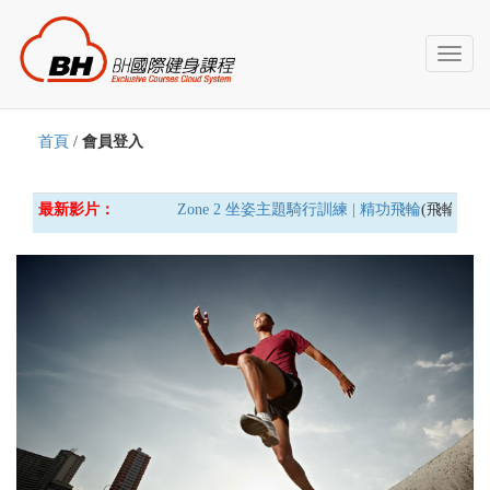
Toggl
naviga
首頁
/
會員登入
最新影片：
Zone 2 坐姿主題騎行訓練 | 精功飛輪
(飛輪車) 