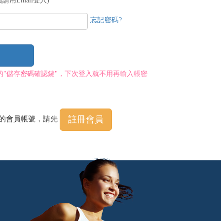
請用Email登入)
忘記密碼?
的"儲存密碼確認鍵"，下次登入就不用再輸入帳密
註冊會員
程的會員帳號，請先