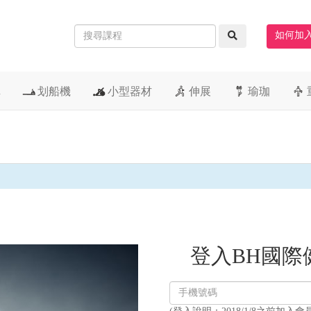
如何加
車
划船機
小型器材
伸展
瑜珈
登入BH國際
登
入