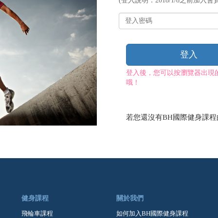
(登入說明：2018/1/8之前加入會員
帳
號
登
入
密
碼
登入
登入後，您可以按瀏覽器出現
哦！
若您還沒有BH國際健身課
健身課程
關於我們
飛輪車課程
如何加入BH國際健身課程