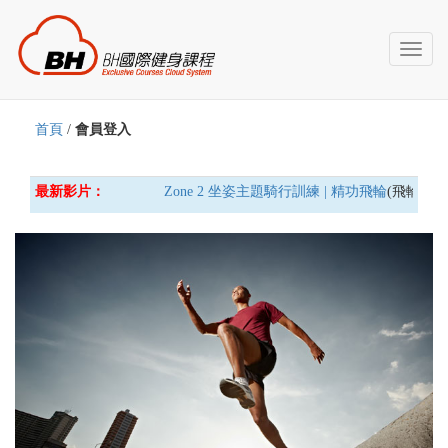
Toggl
naviga
首頁
/
會員登入
最新影片：
Zone 2 坐姿主題騎行訓練 | 精功飛輪
(飛輪車) 