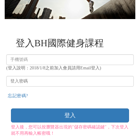
登入BH國際健身課程
登
入
(登入說明：2018/1/8之前加入會員請用Email登入)
帳
號
登
入
密
忘記密碼?
碼
登入
登入後，您可以按瀏覽器出現的"儲存密碼確認鍵"，下次登入
就不用再輸入帳密哦！