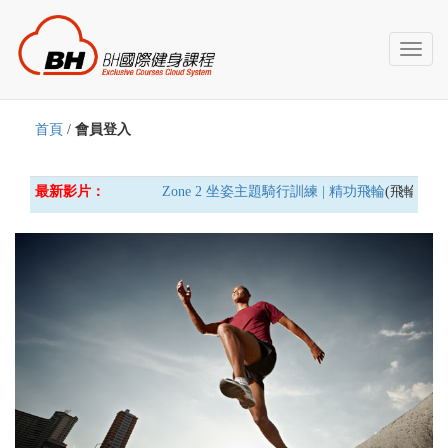
Toggl
naviga
首頁
/
會員登入
最新影片：
Zone 2 坐姿主題騎行訓練 | 精功飛輪
(飛輪車) 