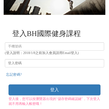
登入BH國際健身課程
登
入
(登入說明：2018/1/8之前加入會員請用Email登入)
帳
號
登
入
密
忘記密碼?
碼
登入
登入後，您可以按瀏覽器出現的"儲存密碼確認鍵"，下次登入
就不用再輸入帳密哦！