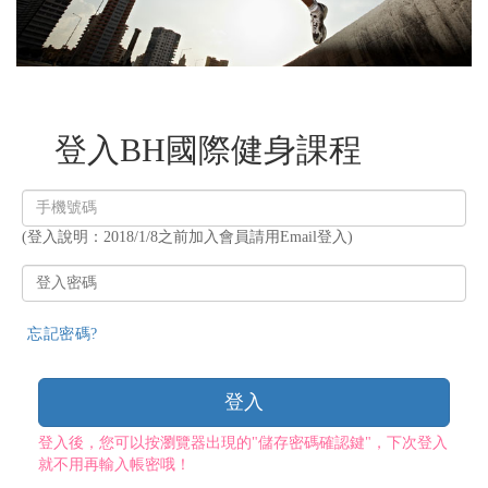
登入BH國際健身課程
登
入
(登入說明：2018/1/8之前加入會員請用Email登入)
帳
號
登
入
密
忘記密碼?
碼
登入
登入後，您可以按瀏覽器出現的"儲存密碼確認鍵"，下次登入
就不用再輸入帳密哦！