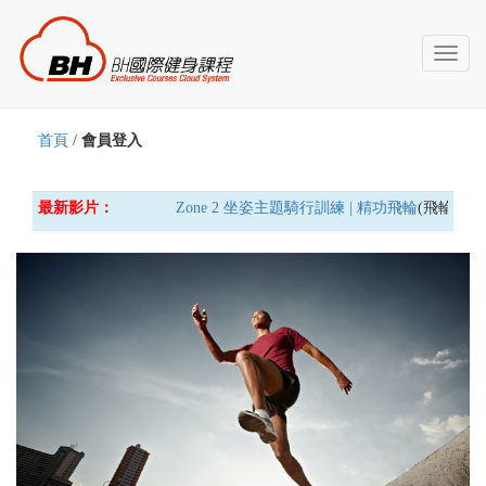
Toggl
naviga
首頁
/
會員登入
最新影片：
Zone 2 坐姿主題騎行訓練 | 精功飛輪
(飛輪車) 