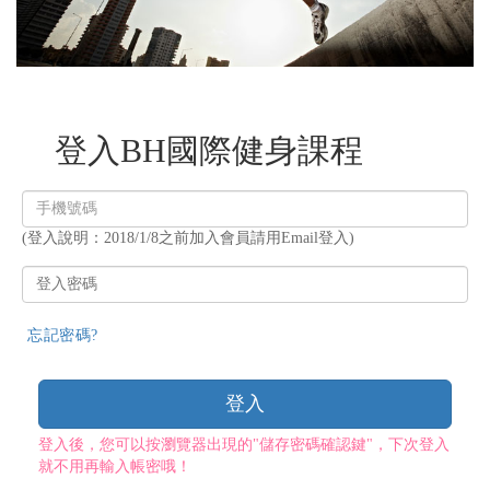
登入BH國際健身課程
登
入
(登入說明：2018/1/8之前加入會員請用Email登入)
帳
號
登
入
密
忘記密碼?
碼
登入
登入後，您可以按瀏覽器出現的"儲存密碼確認鍵"，下次登入
就不用再輸入帳密哦！