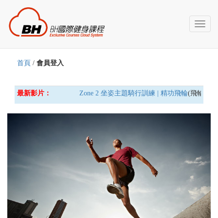
Toggl
naviga
首頁
/
會員登入
最新影片：
Zone 2 坐姿主題騎行訓練 | 精功飛輪
(飛輪車) 